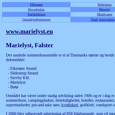
Elkenøre
Sildestrup
Hovedsiden
Historie
Træfældning
Muldvarpe
Grundejerforeninger
Vand, renovation,
www.marielyst.eu
Marielyst, Falster
Det samlede sommerhusområde er et af Danmarks største og består f
delområder:
- Elkenøre Strand
- Sildestrup Strand
- Stovby Klit
- Marielyst
- Bøtø
Området har været under stadig udvikling siden 1906 og er i dag e
sommerhuse, campingpladser, ferielejligheder, hoteller, restauranter,
supermarkeder, put-and-take søer,
kystfiskeri
, golfklub, vandsport 
I 2006 blev påbegyndt udstykning af 858 fritidsgrunde, som vil med