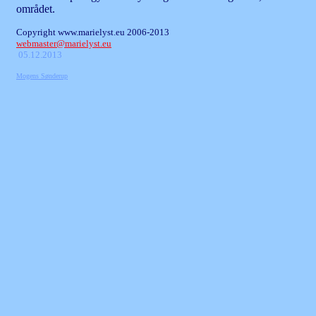
området.
Copyright www.marielyst.eu 2006-2013
webmaster@marielyst.eu
05.12.2013
Mogens Sønderup