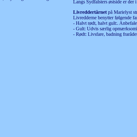
Langs Sydfalsters østside er der i
Livreddertårnet
på Marielyst st
Livredderne benytter følgende far
- Halvt rødt, halvt gult:. Anbef
- Gult: Udvis særlig opmærksom
- Rødt: Livsfare, badning fraråde