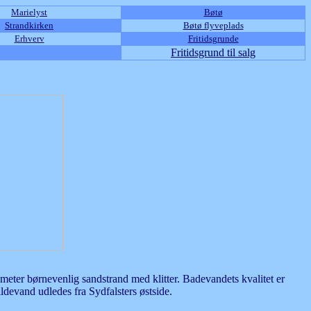
Marielyst
Bøtø
Strandkirken
Bøtø flyveplads
Erhverv
Fritidsgrunde
Fritidsgrund til salg
meter børnevenlig sandstrand med klitter. Badevandets kvalitet er
pildevand udledes fra Sydfalsters østside.